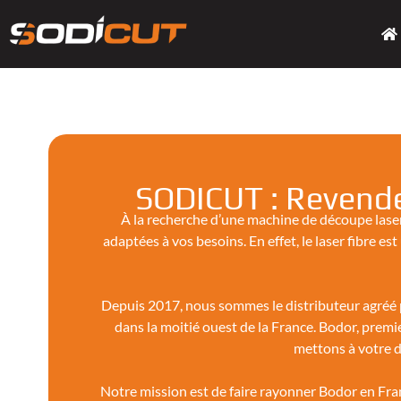
SODICUT : Revende
À la recherche d’une machine de découpe laser
adaptées à vos besoins. En effet, le laser fibre 
Depuis 2017, nous sommes le distributeur agréé p
dans la moitié ouest de la France. Bodor, prem
mettons à votre d
Notre mission est de faire rayonner Bodor en Fr