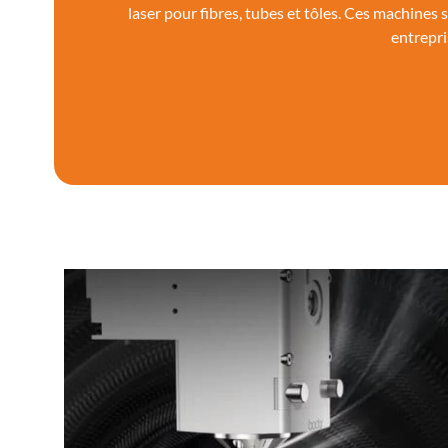
laser pour fibres, tubes et tôles. Ces machines 
entrepri