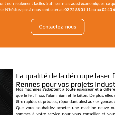
sont non seulement faciles à utiliser, mais aussi économiques, ce q
se. N’hésitez pas à nous contacter au
02 72 88 01 11
ou au
02 43 6
Contactez-nous
La qualité de la découpe laser f
Rennes pour vos projets indust
Nos machines s’adaptent à toute épaisseur et à différe
que le fer, l’inox, l’aluminium et le laiton. De plus, ell
être rapides et précises, répondant ainsi aux exigences 
Que vous souhaitiez acheter une machine neuve ou
sommes à votre service pour vous conseiller et vous