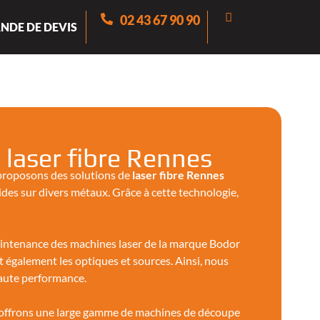
02 43 67 90 90
NDE DE DEVIS
laser fibre Rennes
 proposons des solutions de
laser fibre
Rennes
ides sur divers métaux. Grâce à cette technologie,
maintenance des machines laser de la marque Bodor
 également les optiques et sources. Ainsi, nous
haute performance.
s offrons une large gamme de machines de découpe