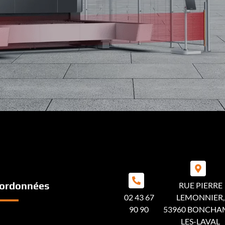
ordonnées
RUE PIERRE
02 43 67
LEMONNIER,
90 90
53960 BONCHA
LES-LAVAL