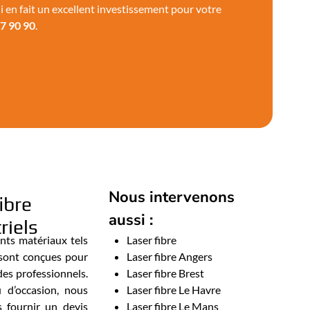
ui en fait un excellent investissement pour votre
7 90 90
.
Nous intervenons
ibre
aussi :
riels
nts matériaux tels
Laser fibre
es sont conçues pour
Laser fibre Angers
des professionnels.
Laser fibre Brest
 d’occasion, nous
Laser fibre Le Havre
 fournir un devis
Laser fibre Le Mans