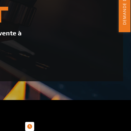
T
vente à