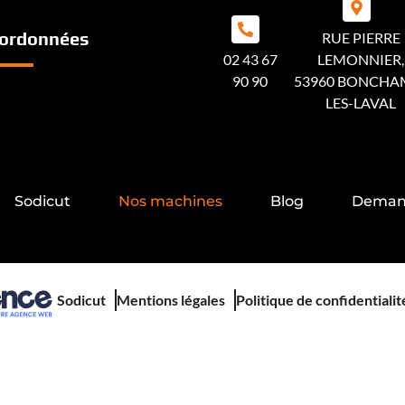
ordonnées
RUE PIERRE
02 43 67
LEMONNIER,
90 90
53960 BONCHA
LES-LAVAL
Sodicut
Nos machines
Blog
Demand
Sodicut
Mentions légales
Politique de confidentialit