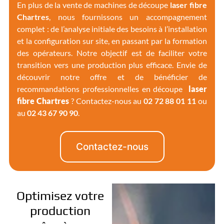
En plus de la vente de machines de découpe
laser fibre
Chartres
, nous fournissons un accompagnement
complet : de l’analyse initiale des besoins à l’installation
et la configuration sur site, en passant par la formation
des opérateurs. Notre objectif est de faciliter votre
transition vers une production plus efficace.
Envie de
découvrir notre offre et de bénéficier de
recommandations professionnelles en découpe
laser
fibre Chartres
? Contactez-nous au
02 72 88 01 11
ou
au
02 43 67 90 90
.
Contactez-nous
Optimisez votre
production