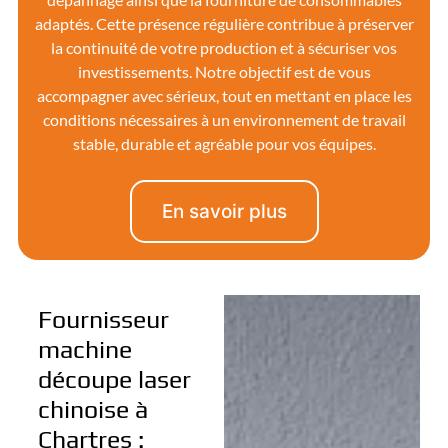
adaptés. Cette présence régulière contribue à préserver
la continuité de votre production et à sécuriser vos
investissements. Notre objectif est de vous
accompagner avec sérieux, tout en mettant en place les
conditions nécessaires à un environnement de travail
stable, durable et agréable pour vos équipes.
En savoir plus
Fournisseur
machine
découpe laser
chinoise à
Chartres :