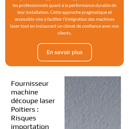
les professionnels quant à la performance durable de
leur installation. Cette approche pragmatique et
accessible vise à faciliter l’intégration des machines
laser tout en instaurant un climat de confiance avec nos
clients.
En savoir plus
Fournisseur
machine
découpe laser
Poitiers :
Risques
importation