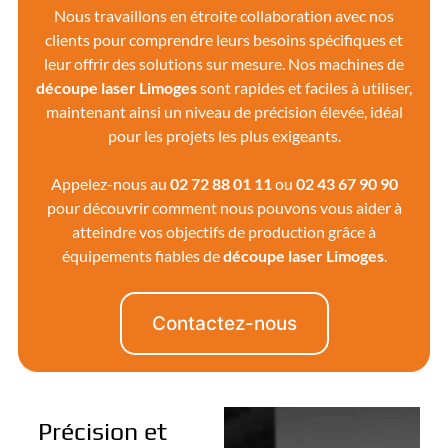
Nous travaillons en étroite collaboration avec nos
clients pour comprendre leurs besoins spécifiques et
leur offrir des solutions sur mesure. Nos machines de
découpe laser
Limoges
sont rapides et faciles à utiliser,
maintenant ainsi un niveau de précision élevée, idéal
pour les projets les plus exigeants.
Appelez-nous au
02 72 88 01 11
ou
02 43 67 90 90
pour découvrir comment nous pouvons vous aider à
atteindre vos objectifs de production grâce à
équipements fiables de
découpe laser Limoges
.
Contactez-nous
Précision et