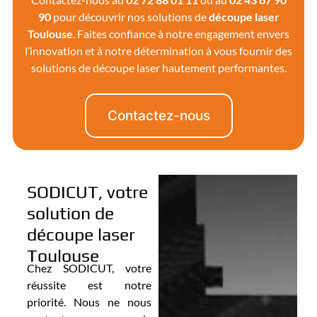
90
pour découvrir nos solutions de
découpe laser
Toulouse
. Faites confiance à notre engagement envers
l’innovation et à notre détermination à vous fournir des
solutions de découpe laser hautement performantes.
Contactez-nous
SODICUT, votre
solution de
découpe laser
Toulouse
Chez SODICUT, votre
réussite est notre
priorité. Nous ne nous