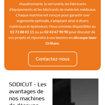
chaudronnerie, la serrurerie, les fabricants
d’équipements et les fabricants de matériels médicaux.
Chaque machine est conçue pour garantir une
ergonomie optimale, s’adaptant ainsi à divers
matériaux et épaisseurs. Nous sommes disponibles au
02 72 88 01 11
ou au
02 43 67 90 90
pour discuter de
vos projets et répondre à vos besoins en
découpe laser
Orléans
.
Contactez-nous
SODICUT - Les
avantages de
nos machines